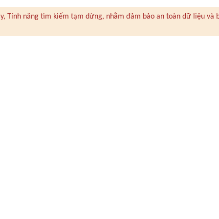
 này, Tính năng tìm kiếm tạm dừng, nhằm đảm bảo an toàn dữ liệu và 