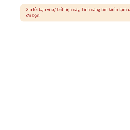
Xin lỗi bạn vì sự bất tiện này, Tính năng tìm kiếm tạ
ơn bạn!