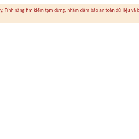
 này, Tính năng tìm kiếm tạm dừng, nhằm đảm bảo an toàn dữ liệu và 