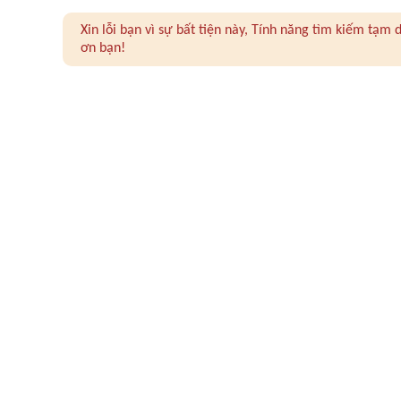
Xin lỗi bạn vì sự bất tiện này, Tính năng tìm kiếm tạ
ơn bạn!