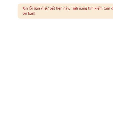
Xin lỗi bạn vì sự bất tiện này, Tính năng tìm kiếm tạ
ơn bạn!