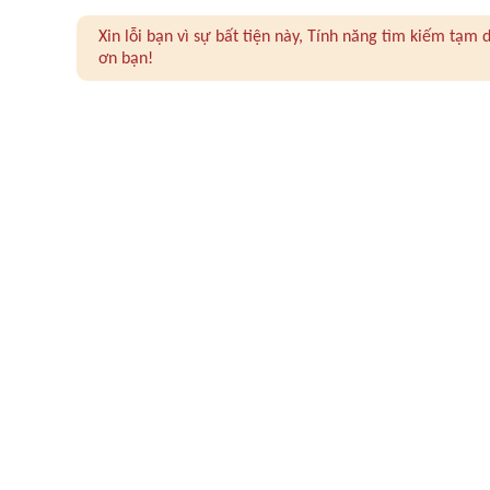
Xin lỗi bạn vì sự bất tiện này, Tính năng tìm kiếm tạ
ơn bạn!