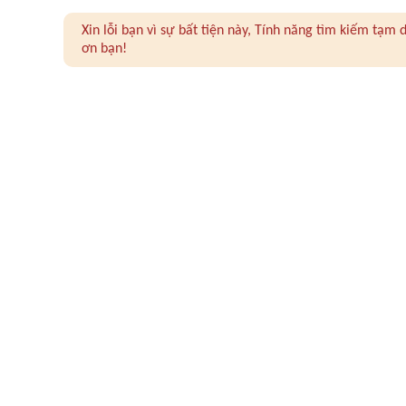
Xin lỗi bạn vì sự bất tiện này, Tính năng tìm kiếm tạ
ơn bạn!