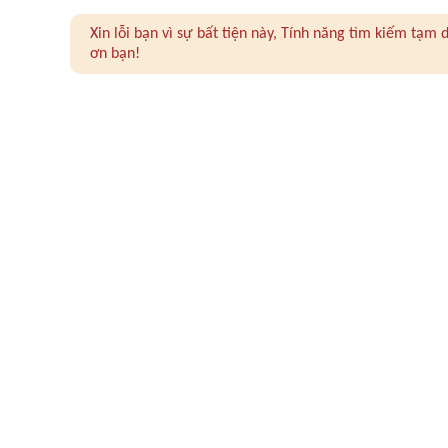
Xin lỗi bạn vì sự bất tiện này, Tính năng tìm kiếm tạ
ơn bạn!