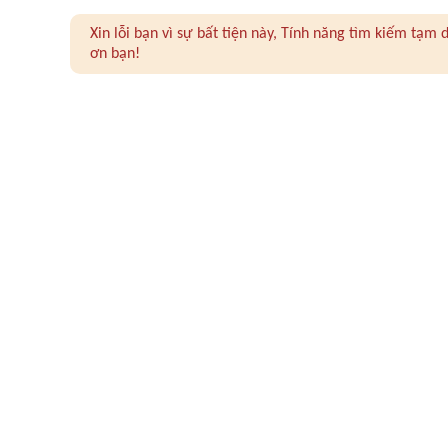
Xin lỗi bạn vì sự bất tiện này, Tính năng tìm kiếm tạ
ơn bạn!