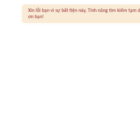
Xin lỗi bạn vì sự bất tiện này, Tính năng tìm kiếm tạ
ơn bạn!