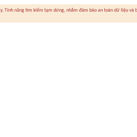
 này, Tính năng tìm kiếm tạm dừng, nhằm đảm bảo an toàn dữ liệu và 