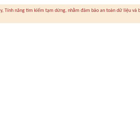
 này, Tính năng tìm kiếm tạm dừng, nhằm đảm bảo an toàn dữ liệu và 