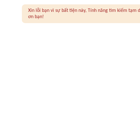
Xin lỗi bạn vì sự bất tiện này, Tính năng tìm kiếm tạ
ơn bạn!