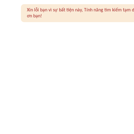
Xin lỗi bạn vì sự bất tiện này, Tính năng tìm kiếm tạ
ơn bạn!