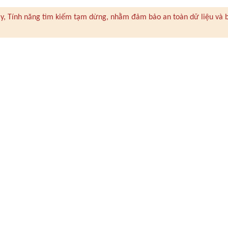
 này, Tính năng tìm kiếm tạm dừng, nhằm đảm bảo an toàn dữ liệu và 