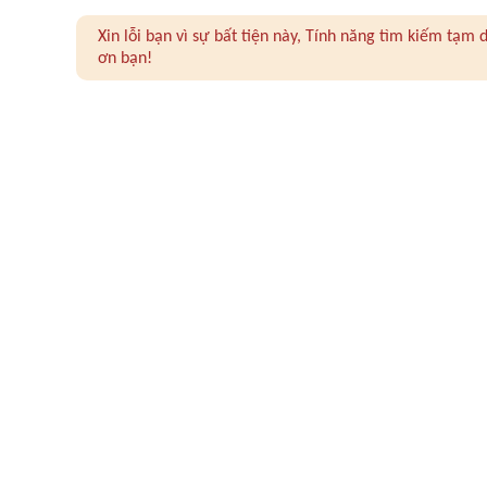
Xin lỗi bạn vì sự bất tiện này, Tính năng tìm kiếm tạ
ơn bạn!