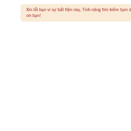
Xin lỗi bạn vì sự bất tiện này, Tính năng tìm kiếm tạ
ơn bạn!