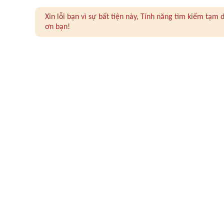
Xin lỗi bạn vì sự bất tiện này, Tính năng tìm kiếm tạ
ơn bạn!