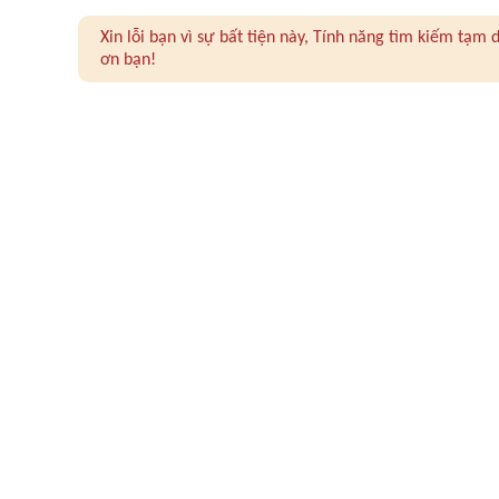
Xin lỗi bạn vì sự bất tiện này, Tính năng tìm kiếm tạ
ơn bạn!