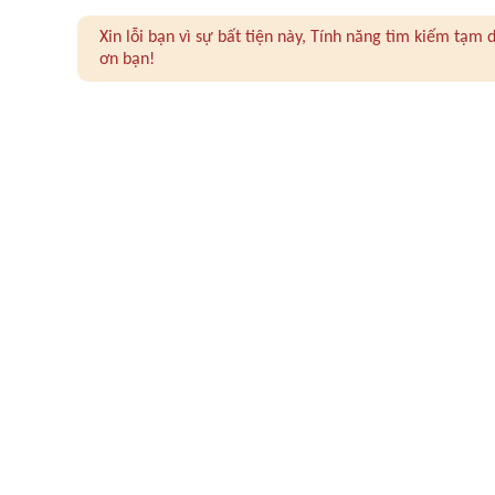
Xin lỗi bạn vì sự bất tiện này, Tính năng tìm kiếm tạ
ơn bạn!