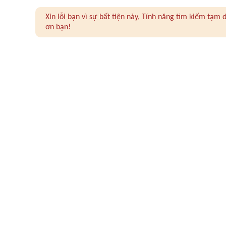
Xin lỗi bạn vì sự bất tiện này, Tính năng tìm kiếm tạ
ơn bạn!