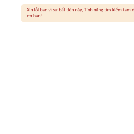
Xin lỗi bạn vì sự bất tiện này, Tính năng tìm kiếm tạ
ơn bạn!