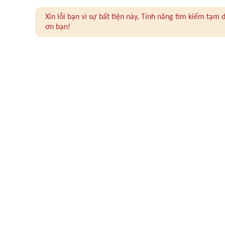
Xin lỗi bạn vì sự bất tiện này, Tính năng tìm kiếm tạ
ơn bạn!