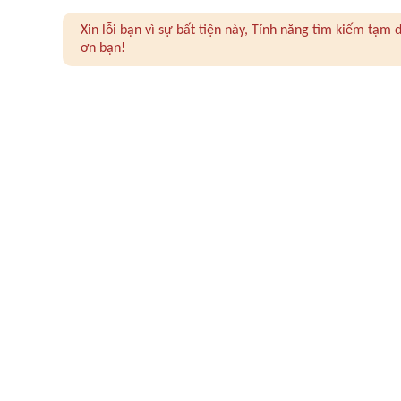
Xin lỗi bạn vì sự bất tiện này, Tính năng tìm kiếm tạ
ơn bạn!