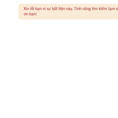
Xin lỗi bạn vì sự bất tiện này, Tính năng tìm kiếm tạ
ơn bạn!