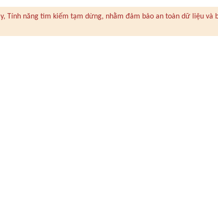
 này, Tính năng tìm kiếm tạm dừng, nhằm đảm bảo an toàn dữ liệu và 