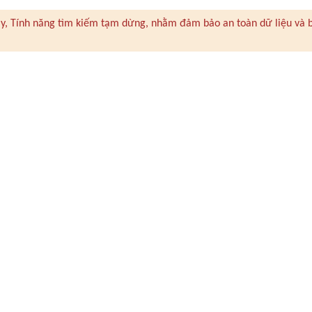
 này, Tính năng tìm kiếm tạm dừng, nhằm đảm bảo an toàn dữ liệu và 