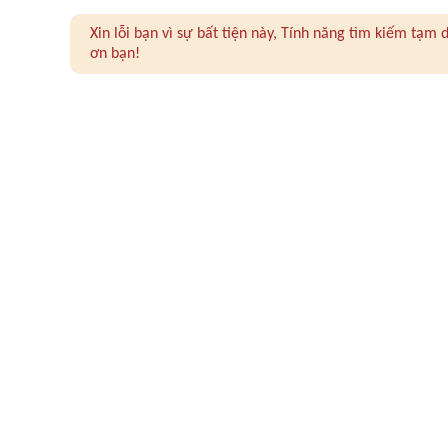
Xin lỗi bạn vì sự bất tiện này, Tính năng tìm kiếm tạ
ơn bạn!