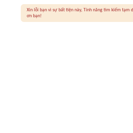
Xin lỗi bạn vì sự bất tiện này, Tính năng tìm kiếm tạ
ơn bạn!