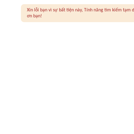
Xin lỗi bạn vì sự bất tiện này, Tính năng tìm kiếm tạ
ơn bạn!