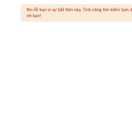
Xin lỗi bạn vì sự bất tiện này, Tính năng tìm kiếm tạ
ơn bạn!