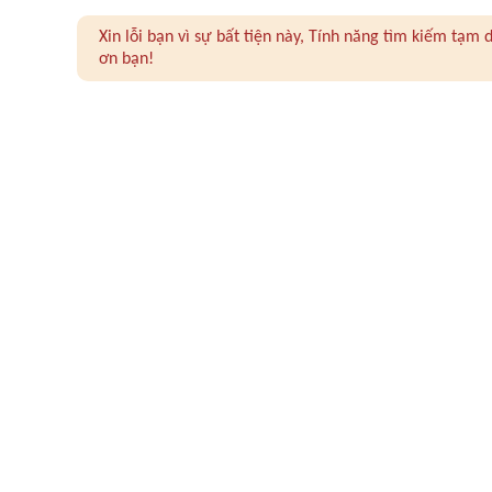
Xin lỗi bạn vì sự bất tiện này, Tính năng tìm kiếm tạ
ơn bạn!