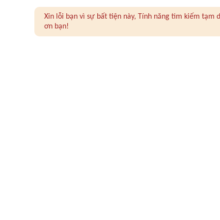
Xin lỗi bạn vì sự bất tiện này, Tính năng tìm kiếm tạ
ơn bạn!