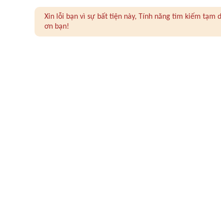
Xin lỗi bạn vì sự bất tiện này, Tính năng tìm kiếm tạ
ơn bạn!