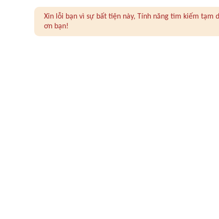
Xin lỗi bạn vì sự bất tiện này, Tính năng tìm kiếm tạ
ơn bạn!