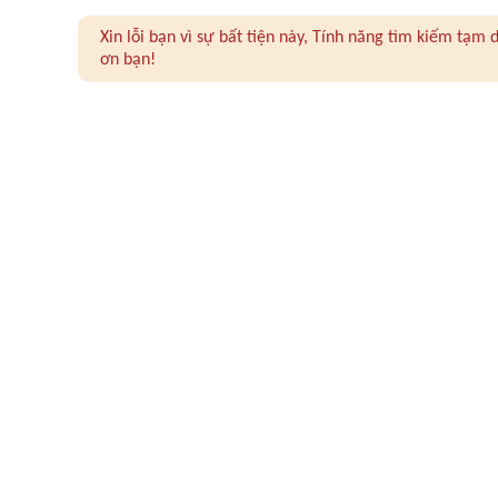
Xin lỗi bạn vì sự bất tiện này, Tính năng tìm kiếm tạ
ơn bạn!