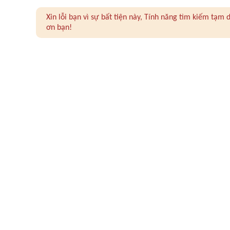
Xin lỗi bạn vì sự bất tiện này, Tính năng tìm kiếm tạ
ơn bạn!