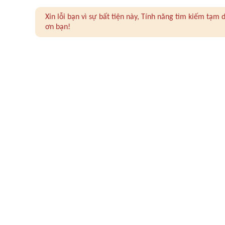
Xin lỗi bạn vì sự bất tiện này, Tính năng tìm kiếm tạ
ơn bạn!