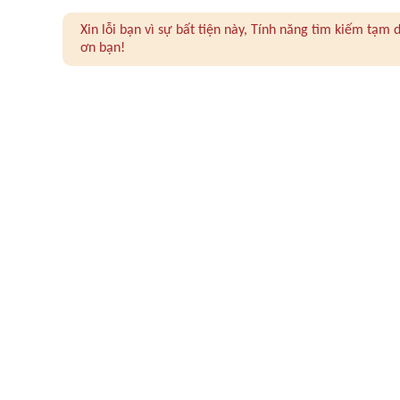
Xin lỗi bạn vì sự bất tiện này, Tính năng tìm kiếm tạ
ơn bạn!