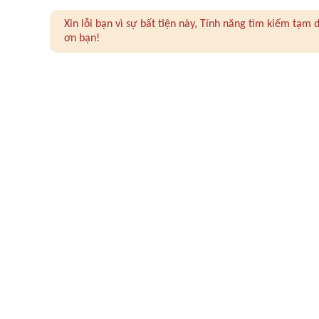
Xin lỗi bạn vì sự bất tiện này, Tính năng tìm kiếm tạ
ơn bạn!