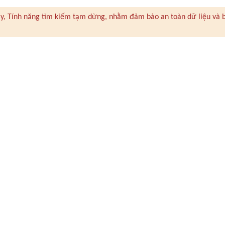
 này, Tính năng tìm kiếm tạm dừng, nhằm đảm bảo an toàn dữ liệu và 