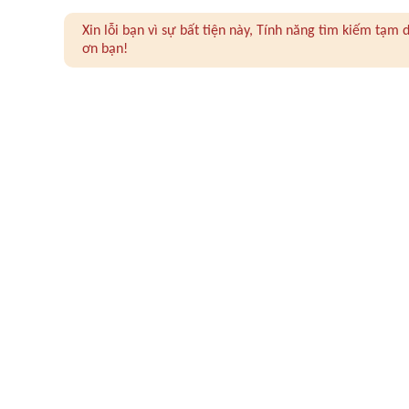
Xin lỗi bạn vì sự bất tiện này, Tính năng tìm kiếm tạ
ơn bạn!