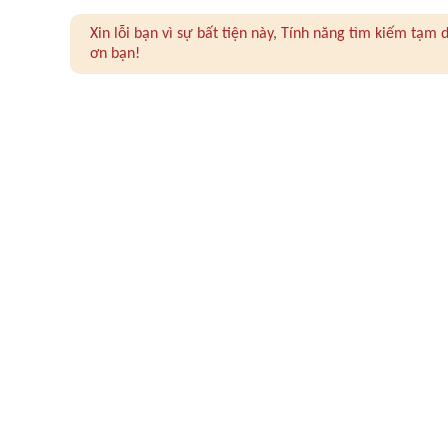
Xin lỗi bạn vì sự bất tiện này, Tính năng tìm kiếm tạ
ơn bạn!