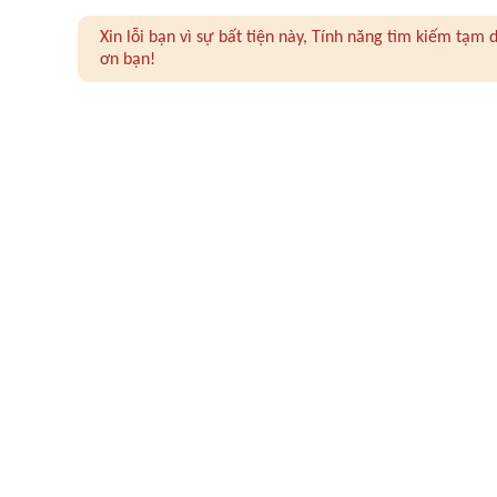
Xin lỗi bạn vì sự bất tiện này, Tính năng tìm kiếm tạ
ơn bạn!