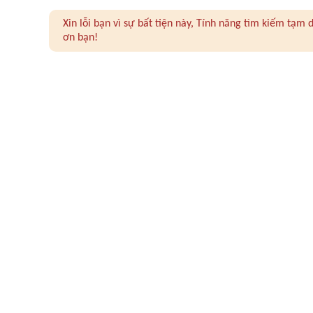
Xin lỗi bạn vì sự bất tiện này, Tính năng tìm kiếm tạ
ơn bạn!