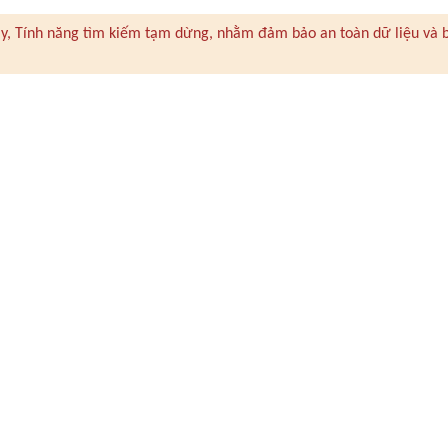
 này, Tính năng tìm kiếm tạm dừng, nhằm đảm bảo an toàn dữ liệu và 