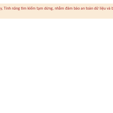
 này, Tính năng tìm kiếm tạm dừng, nhằm đảm bảo an toàn dữ liệu và 