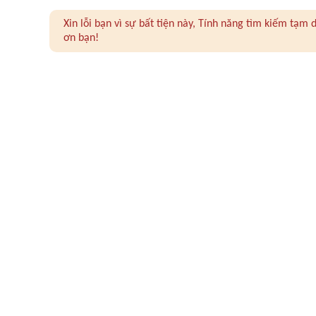
Xin lỗi bạn vì sự bất tiện này, Tính năng tìm kiếm tạ
ơn bạn!