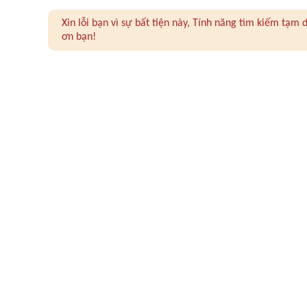
Xin lỗi bạn vì sự bất tiện này, Tính năng tìm kiếm tạ
ơn bạn!