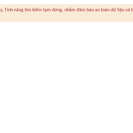
 này, Tính năng tìm kiếm tạm dừng, nhằm đảm bảo an toàn dữ liệu và 